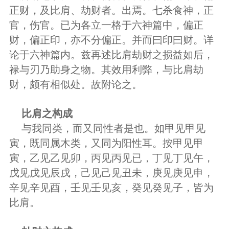
正财，及比肩、劫财者。出焉。七杀食神，正
官，伤官。已为各立一格于六神篇中，偏正
财，偏正印，亦不分偏正。并而曰印曰财。详
论于六神篇内。兹再述比肩劫财之损益如后，
禄与刃乃助身之物。其效用利弊，与比肩劫
财，颇有相似处。故附论之。
比肩之构成
与我同类，而又同性者是也。如甲见甲见
寅，既同属木类，又同为阳性耳。按甲见甲
寅，乙见乙见卯，丙见丙见已，丁见丁见午，
戊见戊见辰戌，己见己见丑未，庚见庚见申，
辛见辛见酉，壬见壬见亥，癸见癸见子，皆为
比肩。