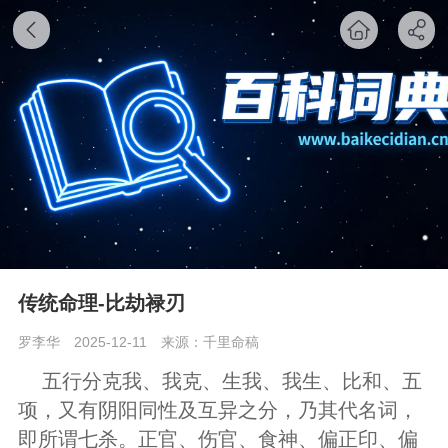
传统命理-比劫禄刃
罗李华
2025-12-11
来源：千里命稿
五行分克我、我克、生我、我生、比和、五
项，又有阴阳同性及互异之分，乃其代名词，
即所谓七杀。正官、伤官、食神、偏正印、偏