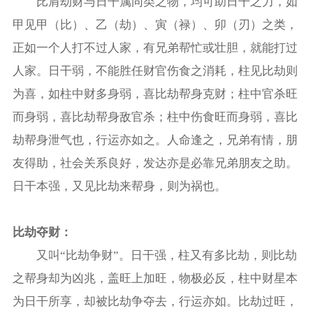
比肩劫财与日干属同类之物，均可助日干之力，如
甲见甲（比）、乙（劫）、寅（禄）、卯（刃）之类，
正如一个人打不过人家，有兄弟帮忙或壮胆，就能打过
人家。日干弱，不能胜任财官伤食之消耗，柱见比劫则
为喜，如柱中财多身弱，喜比劫帮身克财；柱中官杀旺
而身弱，喜比劫帮身敌官杀；柱中伤食旺而身弱，喜比
劫帮身泄气也，行运亦如之。人命逢之，兄弟有情，朋
友得助，社会关系良好，发达亦是必靠兄弟朋友之助。
日干本强，又见比劫来帮身，则为祸也。
比劫夺财：
又叫“比劫争财”。日干强，柱又有多比劫，则比劫
之帮身却为凶兆，盖旺上加旺，物极必反，柱中财星本
为日干所享，却被比劫争夺去，行运亦如。比劫过旺，