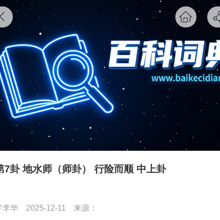
第7卦 地水师（师卦） 行险而顺 中上卦
罗李华
2025-12-11
来源：