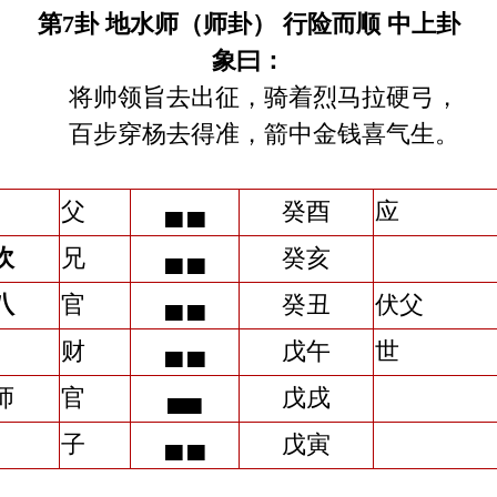
第7
卦 地水师（师卦） 行险而顺 中上卦
象曰：
将帅领旨去出征，骑着烈马拉硬弓，
百步穿杨去得准，箭中金钱喜气生。
父
▄ ▄
癸酉
应
坎
兄
▄ ▄
癸亥
八
官
▄ ▄
癸丑
伏父
财
▄ ▄
戊午
世
师
官
▄▄
戊戌
子
▄ ▄
戊寅