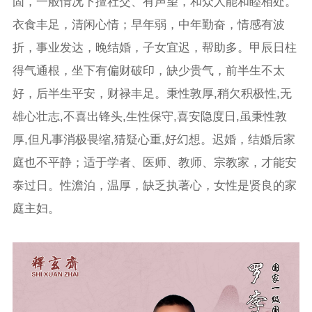
固，一般情况下擅社交、有声望，和众人能和睦相处。
衣食丰足，清闲心情；早年弱，中年勤奋，情感有波
折，事业发达，晚结婚，子女宜迟，帮助多。甲辰日柱
得气通根，坐下有偏财破印，缺少贵气，前半生不太
好，后半生平安，财禄丰足。秉性敦厚,稍欠积极性,无
雄心壮志,不喜出锋头,生性保守,喜安隐度日,虽秉性敦
厚,但凡事消极畏缩,猜疑心重,好幻想。迟婚，结婚后家
庭也不平静；适于学者、医师、教师、宗教家，才能安
泰过日。性澹泊，温厚，缺乏执著心，女性是贤良的家
庭主妇。