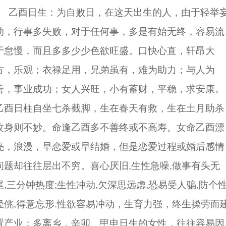
乙酉日生：为自败日，在这天出生的人，由于轻举
动，行事多失败，对于任何事，多是有始无终，容易流
于怠慢，而且多多少少色欲旺盛。口快心直，轩昂大
方，乐观；衣禄足用，兄弟虽有，难为助力；与人为
善，事业成功；女人兴旺，小有蓄财，平稳，求安康。
乙酉日柱自坐七杀截脚，生在春天有救，生在土月助杀
攻身则不妙。命逢乙酉多不善终或不高寿。女命乙酉漂
亮，浪漫，早恋爱或早结婚，但是恋爱过程或婚后感情
问题却往往层出不穷。喜心厌旧,生性急噪,做事有头无
尾,三分钟热度;生性冲动,欠深思远虑,恐易受人骗,防个
轻佻,得意忘形.性欲容易冲动，生育力强，终生操劳而
置产业；多离乡，辛卯、甲申日生的女性，往往容易因